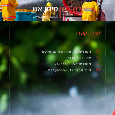
יצירת קשר:
משרדים בתל אביב ובמושב אניעם
שירות כלל ארצי
משרדים: 074-722-58-52
מייל: Maayandc@017.net.il