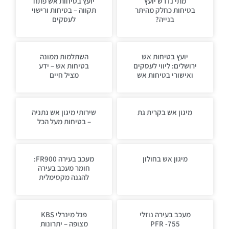
מתי נדרש יועץ
יועץ בטיחות אש פתח
בטיחות כחלק מהיתר
תקווה – בטיחות ורישוי
בנייה?
לעסקים
יועץ בטיחות אש
השתלמות ממונה
ירושלים: ליווי לעסקים
בטיחות אש – ידע
ואישורי בטיחות אש
מציל חיים
מיגון אש בקרית גת
שירותי מיגון אש נתניה
– בטיחות מעל הכל
מיגון אש בחולון
מעכב בעירה FR900:
חומר מעכב בעירה
להגנה מקסימלית
מעכב בעירה נוזלי
פנל מינרלי KBS
PFR -755
מצופה – יתרונות