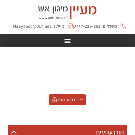
משרדים: 0747-225-852
מייל: Maayandc@017.net.il
תו תקן ממכון התקנים: המסלול
הכי ברור להוצאת אישור למוצר
דף הבית
»
תו תקן ממכון התקנים: המסלול הכי ברור להוצאת אישור למוצר
יצירת קשר מהיר
תוכן עניינים