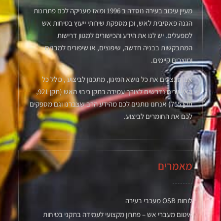
מעיין עיכוב בעירה נוסדה ב 1996 ומאז מעניקה לכם פתרונות
הגנה פאסיבית לאש, וכן מספקת שירותי ייעוץ בטיחות אש
למפעלים. יש לנו את הידע והכישורים למגוון דרישות
המתבקשות בבניה חדשה, שיפוצים, או שיפורים למבנים
ומוצרים קיימים.
אנו מבצעים את כל נושא המיגון, מתכנון לביצוע , כולל כל
האישורים נדרשים לצורך עמידה בתקן כיבוי האש (תקן 921,
תקן 755) אנחנו נותנים לכם מהידע הרב שצברנו וגם מספקים
לכם את החומרים לביצוע.
מאמרים
לוחות OSB מעכבי בעירה
איטום מעברי אש – פתרון מקצועי לעמידה בתקני בטיחות