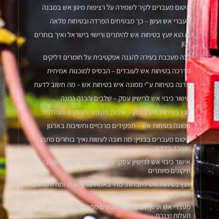
איטום מעברים לקיר לשמירה על רציפות מיגון אש במבנה
מעברי אש ועשן – כך מבטיחים הפרדה ובטיחות מלאה
מי הוא יועץ בטיחות אש להיתרים ורישוי בישראל ואיך בוחרים
נכון
לכה מעכבת בעירה להגנה אפקטיבית על חומרים דליקים
הדרכה בטיחות אש לעובדים – הבסיס למוכנות אמיתית
סדנה בטיחות ע"י ממונה איש בטיחות אש – מה חשוב לדעת
אישור כיבוי אש לרישיון עסק – שלבים והכנה נכונה
יועץ בטיחות אש בצפון – שירות מקצועי לעסקים ומוסדות
ממונה בטיחות אש – תפקידים מרכזיים וחשיבות בארגון
איטום מעברים בבניין: מה חובה לעשות ואיך בוחרים פתרון
שעובר בדיקה
אישור כיבוי אש לרישיון עסק: צ’ק ליסט קצר שמונע סבבי
תיקונים מיותרים
יועץ בטיחות אש לחברות: מתי באמת צריך אותו ומה מקבלים
בפועל
מעברי אש ועשן: הנקודות שאנשים מפספסים במעברים,
תעלות וצנרת