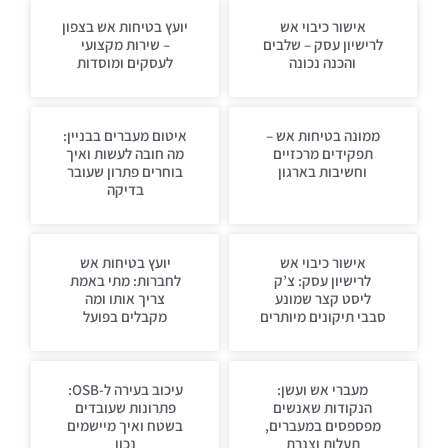
אישור כיבוי אש
יועץ בטיחות אש בצפון
לרישיון עסק – שלבים
– שירות מקצועי
והכנה נכונה
לעסקים ומוסדות
ממונה בטיחות אש –
איטום מעברים בבניין:
תפקידים מרכזיים
מה חובה לעשות ואיך
וחשיבות בארגון
בוחרים פתרון שעובר
בדיקה
אישור כיבוי אש
יועץ בטיחות אש
לרישיון עסק: צ’ק
לחברות: מתי באמת
ליסט קצר שמונע
צריך אותו ומה
סבבי תיקונים מיותרים
מקבלים בפועל
מעברי אש ועשן:
עיכוב בעירה ל-OSB:
הנקודות שאנשים
פתרונות שעובדים
מפספסים במעברים,
בשטח ואיך מיישמים
תעלות וצנרת
נכון