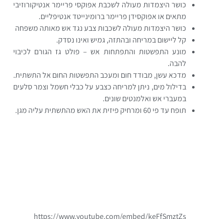
כושר היצמדות מעולה לשכבת אפוקסי פריימר אנטיקורוזיבי
מתאים או אפוקסידן פריימר ברומינייטד אנטיפליים.
כושר היצמדות מעולה לשכבות צבע נגד אש מאותה משפחה
קל ליישום במריחה ובהתזה, גמיש ואינו נסדק.
מונע התפשטות והתפתחות אש – פולט גז הגורם לכיבוי
להבה.
מדכא עשן, מבודד חום ומעכב התפשטות החום אל התשתית.
בדילול מים, ניתן למריחה כצבע על כבלי חשמל וצמר סלעים
במעברי אש ואלמנטים שונים.
תופח עד פי 60 ומרחיק פיזית את האש מהתשתית עליה מגן.
https://www.youtube.com/embed/keFfSmztZs