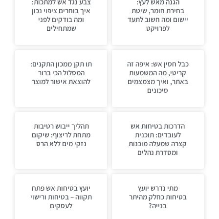
הגנה מאש לעץ:
צבע נגד אש למתכות:
בחירת חומר, שיטת
איך בוחרים ציפוי נכון
יישום ומה חשוב לתעד
ומה בודקים לפני
לפרויקט
שמתחילים
כבל חסין אש: איפה זה
תו תקן ממכון התקנים:
קריטי, מה המשמעות
המסלול הכי ברור
באתר, ואיך מצמצמים
להוצאת אישור למוצר
סיכונים
הדרכות בטיחות אש
תהליך ייבוש רטיבות
לעובדים: תוכנית
מתחת לריצוף: שיקום
קצרה שמעלה מוכנות
נזקי מים ללא הרס
ומסדרת נהלים
מתי נדרש יועץ
יועץ בטיחות אש פתח
בטיחות כחלק מהיתר
תקווה – בטיחות ורישוי
בנייה?
לעסקים