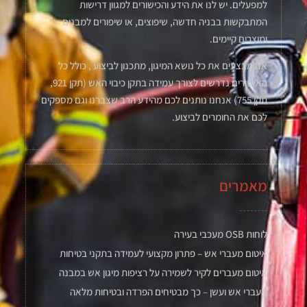
למפעלים. יש לנו את הידע והכישורים למגוון דרישות
המתבקשות בבניה חדשה, שיפוצים, או שיפורים למבנים
ומוצרים קיימים.
אנו מבצעים את כל נושא המיגון, מתכנון לביצוע , כולל כל
האישורים נדרשים לצורך עמידה בתקן כיבוי האש (תקן 921,
תקן 755) אנחנו נותנים לכם מהידע הרב שצברנו וגם מספקים
לכם את החומרים לביצוע.
מאמרים
לוחות OSB מעכבי בעירה
איטום מעברי אש – פתרון מקצועי לעמידה בתקני בטיחות
איטום מעברים לקיר לשמירה על רציפות מיגון אש במבנה
מעברי אש ועשן – כך מבטיחים הפרדה ובטיחות מלאה