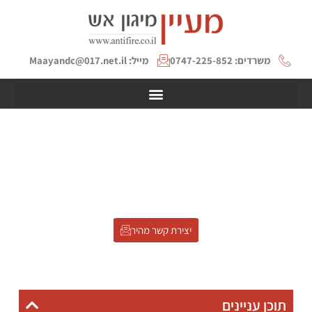
משרדים: 0747-225-852
מייל: Maayandc@017.net.il
צבע נגד אש לפלדה – מעכב
בעירה לפלדה
דף הבית
»
צבע נגד אש לפלדה – מעכב בעירה לפלדה
יצירת קשר מהיר
תוכן עניינים