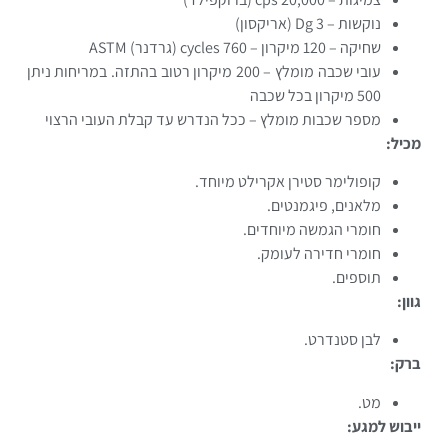
נוקשות – 3 Dg (אריקסון)
שחיקה – 120 מיקרון – 760 cycles (גרדנר) ASTM
עובי שכבה מומלץ – 200 מיקרון רטוב בהתזה. במריחות ניתן
500 מיקרון בכל שכבה
מספר שכבות מומלץ – ככל הנדרש עד קבלת העובי הרצוי
מכיל:
קופולימר סטירן אקרילט מיוחד.
מלאנים, פיגמנטים.
חומרי הגמשה מיוחדים.
חומרי חדירה לעומק.
תוספים.
גוון:
לבן סטנדרט.
ברק:
מט.
ייבוש למגע
: