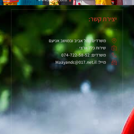
יצירת קשר:
משרדים בתל אביב ובמושב אניעם
שירות כלל ארצי
משרדים: 074-722-58-52
מייל: Maayandc@017.net.il