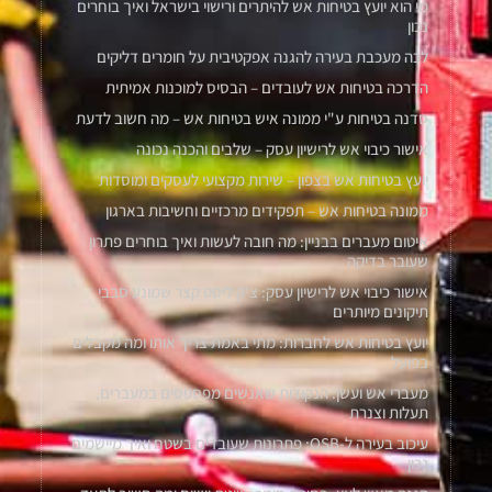
מי הוא יועץ בטיחות אש להיתרים ורישוי בישראל ואיך בוחרים
נכון
לכה מעכבת בעירה להגנה אפקטיבית על חומרים דליקים
הדרכה בטיחות אש לעובדים – הבסיס למוכנות אמיתית
סדנה בטיחות ע"י ממונה איש בטיחות אש – מה חשוב לדעת
אישור כיבוי אש לרישיון עסק – שלבים והכנה נכונה
יועץ בטיחות אש בצפון – שירות מקצועי לעסקים ומוסדות
ממונה בטיחות אש – תפקידים מרכזיים וחשיבות בארגון
איטום מעברים בבניין: מה חובה לעשות ואיך בוחרים פתרון
שעובר בדיקה
אישור כיבוי אש לרישיון עסק: צ’ק ליסט קצר שמונע סבבי
תיקונים מיותרים
יועץ בטיחות אש לחברות: מתי באמת צריך אותו ומה מקבלים
בפועל
מעברי אש ועשן: הנקודות שאנשים מפספסים במעברים,
תעלות וצנרת
עיכוב בעירה ל-OSB: פתרונות שעובדים בשטח ואיך מיישמים
נכון