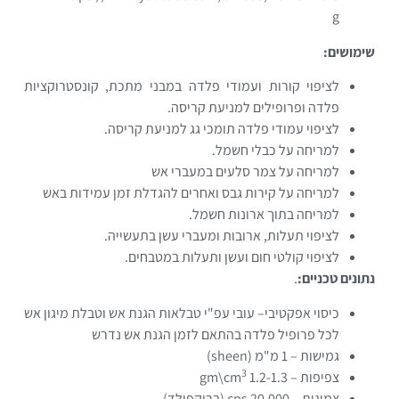
g
שימושים:
לציפוי קורות ועמודי פלדה במבני מתכת, קונסטרוקציות
פלדה ופרופילים למניעת קריסה.
לציפוי עמודי פלדה תומכי גג למניעת קריסה.
למריחה על כבלי חשמל.
למריחה על צמר סלעים במעברי אש
למריחה על קירות גבס ואחרים להגדלת זמן עמידות באש
למריחה בתוך ארונות חשמל.
לציפוי תעלות, ארובות ומעברי עשן בתעשייה.
לציפוי קולטי חום ועשן ותעלות במטבחים.
נתונים טכניים:
.
כיסוי אפקטיבי– עובי עפ"י טבלאות הגנת אש וטבלת מיגון אש
לכל פרופיל פלדה בהתאם לזמן הגנת אש נדרש
גמישות – 1 מ"מ (sheen)
3
צפיפות – 1.2-1.3 gm\cm
צמיגות – 20,000 cps (ברוקפילד)