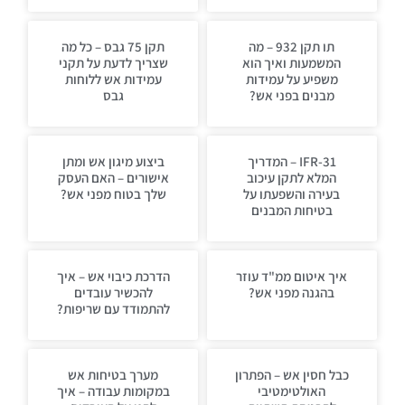
תו תקן 932 – מה
תקן 75 גבס – כל מה
המשמעות ואיך הוא
שצריך לדעת על תקני
משפיע על עמידות
עמידות אש ללוחות
מבנים בפני אש?
גבס
IFR-31 – המדריך
ביצוע מיגון אש ומתן
המלא לתקן עיכוב
אישורים – האם העסק
בעירה והשפעתו על
שלך בטוח מפני אש?
בטיחות המבנים
איך איטום ממ"ד עוזר
הדרכת כיבוי אש – איך
בהגנה מפני אש?
להכשיר עובדים
להתמודד עם שריפות?
כבל חסין אש – הפתרון
מערך בטיחות אש
האולטימטיבי
במקומות עבודה – איך