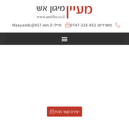
משרדים: 0747-225-852
מייל: Maayandc@017.net.il
צבע נגד אש למתכות: איך
בוחרים ציפוי נכון ומה בודקים
לפני שמתחילים
דף הבית
»
צבע נגד אש למתכות: איך בוחרים ציפוי נכון ומה בודקים לפני
שמתחילים
יצירת קשר מהיר