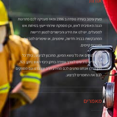
אודות
מעיין עיכוב בעירה נוסדה ב 1996 ומאז מעניקה לכם פתרונות
הגנה פאסיבית לאש, וכן מספקת שירותי ייעוץ בטיחות אש
למפעלים. יש לנו את הידע והכישורים למגוון דרישות
המתבקשות בבניה חדשה, שיפוצים, או שיפורים למבנים
ומוצרים קיימים.
אנו מבצעים את כל נושא המיגון, מתכנון לביצוע , כולל כל
האישורים נדרשים לצורך עמידה בתקן כיבוי האש (תקן 921,
תקן 755) אנחנו נותנים לכם מהידע הרב שצברנו וגם מספקים
לכם את החומרים לביצוע.
מאמרים