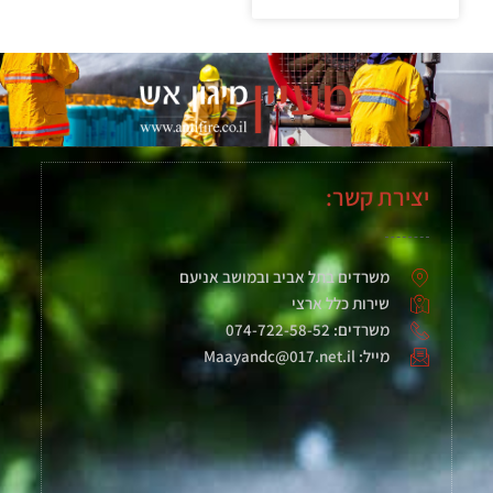
יצירת קשר:
משרדים בתל אביב ובמושב אניעם
שירות כלל ארצי
משרדים: 074-722-58-52
מייל: Maayandc@017.net.il