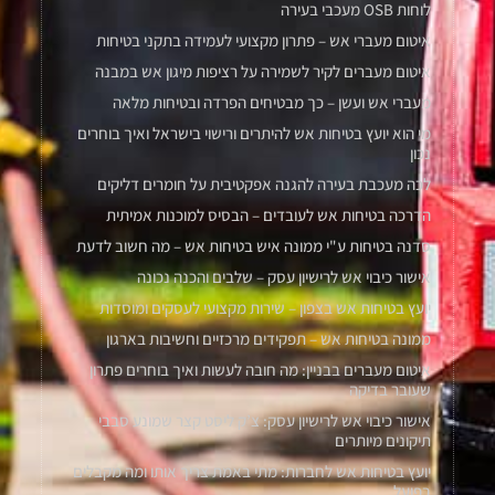
לוחות OSB מעכבי בעירה
איטום מעברי אש – פתרון מקצועי לעמידה בתקני בטיחות
איטום מעברים לקיר לשמירה על רציפות מיגון אש במבנה
מעברי אש ועשן – כך מבטיחים הפרדה ובטיחות מלאה
מי הוא יועץ בטיחות אש להיתרים ורישוי בישראל ואיך בוחרים
נכון
לכה מעכבת בעירה להגנה אפקטיבית על חומרים דליקים
הדרכה בטיחות אש לעובדים – הבסיס למוכנות אמיתית
סדנה בטיחות ע"י ממונה איש בטיחות אש – מה חשוב לדעת
אישור כיבוי אש לרישיון עסק – שלבים והכנה נכונה
יועץ בטיחות אש בצפון – שירות מקצועי לעסקים ומוסדות
ממונה בטיחות אש – תפקידים מרכזיים וחשיבות בארגון
איטום מעברים בבניין: מה חובה לעשות ואיך בוחרים פתרון
שעובר בדיקה
אישור כיבוי אש לרישיון עסק: צ’ק ליסט קצר שמונע סבבי
תיקונים מיותרים
יועץ בטיחות אש לחברות: מתי באמת צריך אותו ומה מקבלים
בפועל