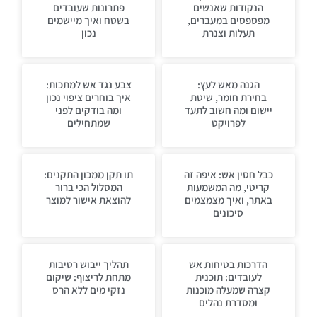
הנקודות שאנשים
פתרונות שעובדים
מפספסים במעברים,
בשטח ואיך מיישמים
תעלות וצנרת
נכון
הגנה מאש לעץ:
צבע נגד אש למתכות:
בחירת חומר, שיטת
איך בוחרים ציפוי נכון
יישום ומה חשוב לתעד
ומה בודקים לפני
לפרויקט
שמתחילים
כבל חסין אש: איפה זה
תו תקן ממכון התקנים:
קריטי, מה המשמעות
המסלול הכי ברור
באתר, ואיך מצמצמים
להוצאת אישור למוצר
סיכונים
הדרכות בטיחות אש
תהליך ייבוש רטיבות
לעובדים: תוכנית
מתחת לריצוף: שיקום
קצרה שמעלה מוכנות
נזקי מים ללא הרס
ומסדרת נהלים