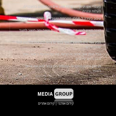
מעברי אש ועשן: הנקודות שאנשים מפספסים במעברים,
תעלות וצנרת
עיכוב בעירה ל-OSB: פתרונות שעובדים בשטח ואיך מיישמים
נכון
הגנה מאש לעץ: בחירת חומר, שיטת יישום ומה חשוב לתעד
לפרויקט
צבע נגד אש למתכות: איך בוחרים ציפוי נכון ומה בודקים לפני
שמתחילים
כבל חסין אש: איפה זה קריטי, מה המשמעות באתר, ואיך
מצמצמים סיכונים
תו תקן ממכון התקנים: המסלול הכי ברור להוצאת אישור
למוצר
קידום אורגני
|
קידום אתרים