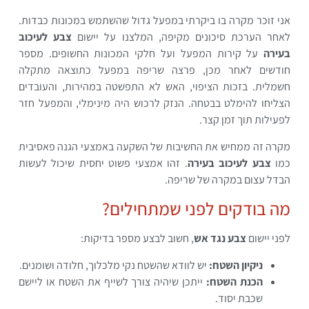
אני זוכר מקרה בו ביקרתי במפעל גדול שהשתמש במכונות כבדות.
לאחר הערכת סיכונים מקיפה, המלצנו על יישום
צבע לעיכוב
בעירה
על קירות המפעל ועל חלקי המכונות החשופים. מספר
חודשים לאחר מכן, פרצה שריפה במפעל כתוצאה מתקלה
חשמלית. בזכות הציפוי, האש לא התפשטה במהירות, והעובדים
הצליחו להימלט בבטחה. הנזק לרכוש היה מינימלי, והמפעל חזר
לפעילות תוך זמן קצר.
מקרה זה ממחיש את החשיבות של השקעה באמצעי הגנה פאסיבית
כמו
צבע לעיכוב בעירה
. זהו אמצעי פשוט יחסית שיכול לעשות
הבדל עצום במקרה של שריפה.
מה בודקים לפני שמתחילים?
לפני יישום
צבע נגד אש
, חשוב לבצע מספר בדיקות:
ניקיון השטח:
יש לוודא שהשטח נקי מלכלוך, חלודה ושומנים.
הכנת השטח:
ייתכן שיהיה צורך לשייף את השטח או ליישם
שכבת יסוד.