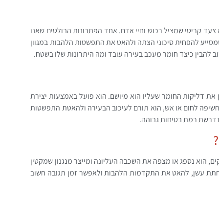
 צעד קריטי שמציל רכוש וחיי אדם. אחד הפתרונות הבולטים שאנו
ירה נוזלי PFR -755, מוצר מתקדם שמסייע להפחית סיכוני הצתה ולהאט את התפשטות הלהבות במגוון
וב להבין כיצד חומר מעכב בעירה עובד ומה היתרונות שלו בשטח.
ודי שמטרתו להקטין את דליקות החומר שעליו הוא מיושם. הוא פועל באמצעות יצירת
שיפה לחום או אש, הוא תורם לעיכוב הבעירה ולהאטת התפשטות
נדרשת רמת בטיחות גבוהה.
?
, הוא נספג או מצפה את השכבה העליונה ומייצר מנגנון שמקטין
הפחתת עשן, להאט את התקדמות הלהבות ולאפשר זמן תגובה חשוב