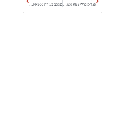
פנל מינרלי KBS מצופה – יתרונות השימוש במבנים תעשייתיים ותשתיות רגישות
מעכב בעירה FR900: חומר מעכב בעירה להגנה מקסימלית