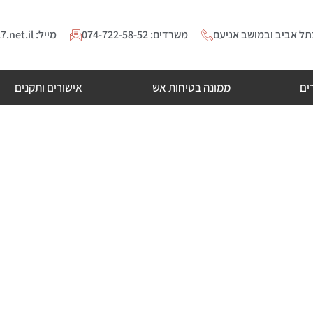
ל אביב ובמושב אניעם
משרדים: 074-722-58-52
מייל: Maayandc@017.net.il
ים
ממונה בטיחות אש
אישורים ותקנים