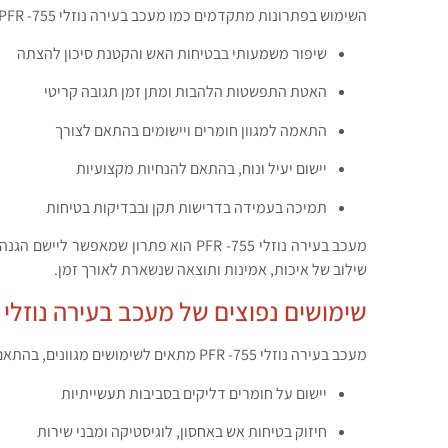
השימוש בפתרונות מתקדמים כמו מעכב בעירה נוזלי PFR -755 מעניק יתרונות ברורים למפעלים, לעסקים ולמבנים פרטיים:
שיפור משמעותי בבטיחות האש והקטנת סיכון להצתה
האטת התפשטות הלהבות ומתן זמן תגובה קריטי
התאמה למגוון חומרים ויישומים בהתאם לצורך
יישום יעיל ונוח, בהתאם להנחיות מקצועיות
תמיכה בעמידה בדרישות תקן ובבדיקות בטיחות
מעכב בעירה נוזלי PFR -755 הוא פתרון ש
שילוב של איכות, אמינות ותוצאה שנשארת לאורך זמן.
שימושים נפוצים של מעכב בעירה נוזלי PFR -755
מעכב בעירה נוזלי PFR -755 מתאים לשימושים מגוונים, בהתאם לדרישות המקום ולסוג החומר:
יישום על חומרים דליקים בסביבות תעשייתיות
חיזוק בטיחות אש באחסון, לוגיסטיקה ומבני שירות