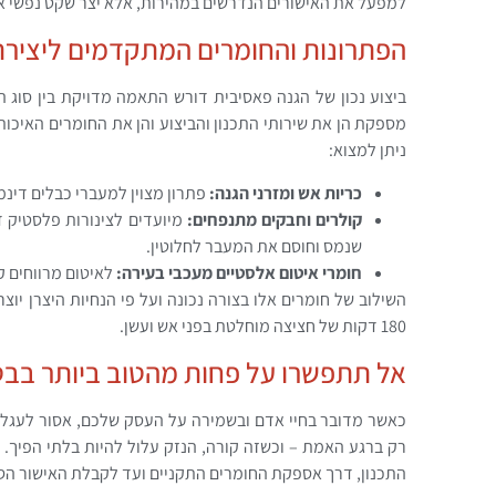
למפעל את האישורים הנדרשים במהירות, אלא יצר שקט נפשי אמ
הפתרונות והחומרים המתקדמים ליצירת
ביצוע נכון של הגנה פאסיבית דורש התאמה מדויקת בין סוג 
מספקת הן את שירותי התכנון והביצוע והן את החומרים האיכותי
ניתן למצוא:
כריות אש ומזרני הגנה:
פתרון מצוין למעברי כבלים דינמ
קולרים וחבקים מתנפחים:
מיועדים לצינורות פלסטיק ד
שנמס וחוסם את המעבר לחלוטין.
חומרי איטום אלסטיים מעכבי בעירה:
לאיטום מרווחים ק
השילוב של חומרים אלו בצורה נכונה ועל פי הנחיות היצרן יוצ
180 דקות של חציצה מוחלטת בפני אש ועשן.
אל תתפשרו על פחות מהטוב ביותר בבט
כאשר מדובר בחיי אדם ובשמירה על העסק שלכם, אסור לעגל פ
רק ברגע האמת – וכשזה קורה, הנזק עלול להיות בלתי הפיך.
התכנון, דרך אספקת החומרים התקניים ועד לקבלת האישור הסו