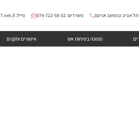
ל אביב ובמושב אניעם
משרדים: 074-722-58-52
מייל: Maayandc@017.net.il
ים
ממונה בטיחות אש
אישורים ותקנים
כך מבטיחים הפרדה ובטיח