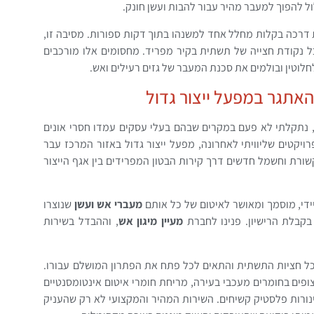
ל להפוך למעבר מהיר עבור להבות ועשן חונק.
דרכה בקלות מחלל אחד למשנהו בתוך דקות ספורות. מסיבה זו,
ל נקודת חצייה של תשתית בקיר מפריד. מחסומים אלו מורכבים
וטין ובולמים את סכנת המעבר של גזים רעילים ואש.
האתגר במפעל ייצור גדול
, נתקלתי לא פעם במקרים שבהם בעלי עסקים עמדו חסרי אונים
יקטים שליוויתי לאחרונה, מפעל ייצור גדול באזור המרכז עבר
ורת וחשמל חדשים דרך קירות הבטון המפרידים בין אגף הייצור
יידי, מוסמך ומאושר לאיטום של כל אותם
מעברי אש ועשן
שנוצרו
קבלת הרישיון. פנינו לחברת
מעיין מיגון אש
, וההבדל בשירות
כל חציות התשתית והתאים לכל פתח את הפתרון המושלם עבורו.
פים בחומרים מעכבי בעירה, מריחת חומרי איטום אינטומסנטיים
נורות פלסטיק קשיחים. השירות המהיר והמקצועי לא רק שהעניק