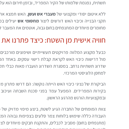
תשתית, נפגמת שלמותו של הקיר המפריד, ובזמן חירום הוא עלו
ללא איטום יסודי ומקצועי של
מעברי אש ועשן
, האש תמצא את 
תקני הבנייה וכיבוי האש דורשים ליצור
מחסומי אש
יעילים בכ
מחומרים מיוחדים המתנפחים בחום גבוה, אוטמים את המעבר לחל
חוויה אישית מן השטח: כיצד פתרנו את 
כבעל מקצוע המלווה פרויקטים תעשייתיים ושיפוצים מורכבים
מול דרישות כיבוי האש לקראת קבלת רישוי עסקים. באחד הפרו
שדרוג תשתיות נרחב. במסגרת השדרוג הועברו מאות כבלי תקש
למחסן הלוגיסטי המרכזי.
הביקורת של נציגי כיבוי האש הייתה נוקשה: הם דרשו פתרון מ
בקירות המפרידים. המפעל עמד בפני סכנת השבתה ועיכוב ב
ובמקצועיות הורגש מהרגע הראשון.
צוות המומחים של החברה הגיע לשטח, ביצע מיפוי מדויק של 
העבודה כללה שימוש בלוחות צמר סלעים בצפיפות גבוהה המצו
(מתנפחים בחום) מסביב לכבלים, והתקנת חבקים מיוחדים לצי