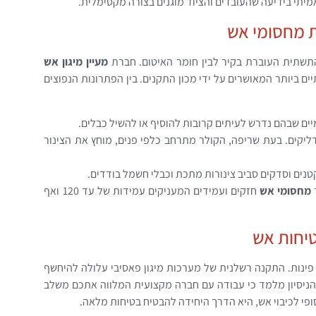
יתי בידיעה שהעובדים והציוד מוגנים בצורה מקסימלית.
 מחסומי אש
התשתית העוברת בקיר לבין חומר האיטום. חברת
מעיין מיגון אש
ים ביותר המאושרים על ידי מכון התקנים. בין הפתרונות הנפוצים
יים שבהם נדרש לעיתים קרובות להוסיף או להשיל כבלים.
ליקים. בעת שריפה, הקולר מתרחב כלפי פנים, מוחץ את הצינור
טנים וסדקים סביב צינורות מתכת וכבלי חשמל בודדים.
ר
מחסומי אש
חזקים ועמידים המעניקים עמידות של עד 120 ואף
יחות אש
ינות. התקנה רשלנית של מערכות מיגון פאסיבי עלולה להיחשף
 הניסיון מלמד כי עבודה עם חברה מקצועית המלווה אתכם משלב
פי לכיבוי אש, היא הדרך היחידה להבטיח בטיחות מלאה.