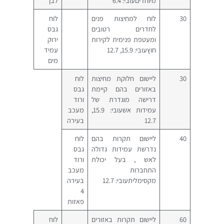
מיוחדיםעובי: 6.4
לבן
30
לוח למחיצות פנים
לוח
לחדרים רטובים
גבס
ומעטפת פנימית לקירות
ירוק
חוץעובי: 15.9, 12.7
עמיד
מים
30
ליישום חלוקת מחיצות
לוח
באזורים בהם קיימת
גבס
דרישה מוגדרת של
ורוד
עמידות אשעובי: 15.9,
מעכב
12.7
בעירה
40
ליישום תקרות בהם
לוח
נדרשת עמידות גדולה
גבס
לאש , בעל יכולת
ורוד
התחברות
מעכב
מקסימליתעובי: 12.7
בעירה
4
פאזות
60
ליישום תקרות באזורים
לוח