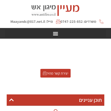
משרדים: 0747-225-852
מייל: Maayandc@017.net.il
לוחות גבס מעכבי בעירה
דף הבית
»
לוחות גבס מעכבי בעירה
יצירת קשר מהיר
תוכן עניינים