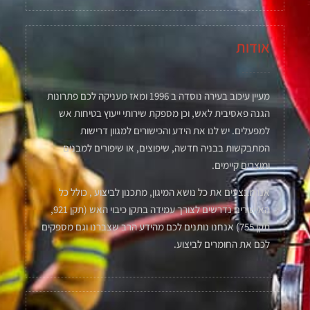
אודות
מעיין עיכוב בעירה נוסדה ב 1996 ומאז מעניקה לכם פתרונות
הגנה פאסיבית לאש, וכן מספקת שירותי ייעוץ בטיחות אש
למפעלים. יש לנו את הידע והכישורים למגוון דרישות
המתבקשות בבניה חדשה, שיפוצים, או שיפורים למבנים
ומוצרים קיימים.
אנו מבצעים את כל נושא המיגון, מתכנון לביצוע , כולל כל
האישורים נדרשים לצורך עמידה בתקן כיבוי האש (תקן 921,
תקן 755) אנחנו נותנים לכם מהידע הרב שצברנו וגם מספקים
לכם את החומרים לביצוע.