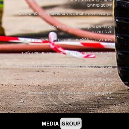
תיקונים מיותרים
יועץ בטיחות אש לחברות: מתי באמת צריך אותו ומה מקבלים
בפועל
מעברי אש ועשן: הנקודות שאנשים מפספסים במעברים,
תעלות וצנרת
עיכוב בעירה ל-OSB: פתרונות שעובדים בשטח ואיך מיישמים
נכון
הגנה מאש לעץ: בחירת חומר, שיטת יישום ומה חשוב לתעד
לפרויקט
צבע נגד אש למתכות: איך בוחרים ציפוי נכון ומה בודקים לפני
שמתחילים
כבל חסין אש: איפה זה קריטי, מה המשמעות באתר, ואיך
מצמצמים סיכונים
תו תקן ממכון התקנים: המסלול הכי ברור להוצאת אישור
למוצר