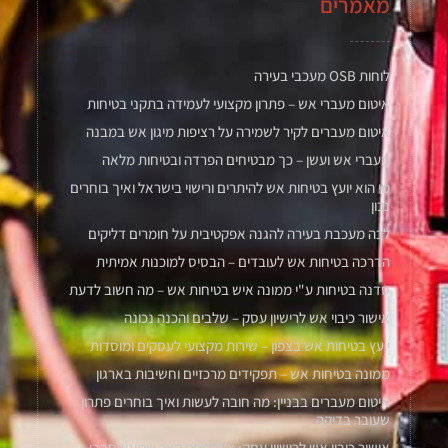
מאמרים
לוחות OSB מעכבי בעירה
איטום מעברי אש – פתרון מקצועי לעמידה בתקני בטיחות
איטום מעברים לקיר לשמירה על רציפות מיגון אש במבנה
מעברי אש ועשן – כך מבטיחים הפרדה ובטיחות מלאה
מי הוא יועץ בטיחות אש להיתרים ורישוי בישראל ואיך בוחרים
נכון
לכה מעכבת בעירה להגנה אפקטיבית על חומרים דליקים
הדרכה בטיחות אש לעובדים – הבסיס למוכנות אמיתית
סדנה בטיחות ע"י ממונה איש בטיחות אש – מה חשוב לדעת
אישור כיבוי אש לרישיון עסק – שלבים והכנה נכונה
יועץ בטיחות אש בצפון – שירות מקצועי לעסקים ומוסדות
ממונה בטיחות אש – תפקידים מרכזיים וחשיבות בארגון
איטום מעברים בבניין: מה חובה לעשות ואיך בוחרים פתרון
שעובר בדיקה
אישור כיבוי אש לרישיון עסק: צ’ק ליסט קצר שמונע סבבי