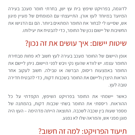
לדוגמה, בפרויקט שיפוץ בית עץ ישן, בחרתי חומר מעכב בעירה
המיועד במיוחד לעץ אורן. התייעצתי עם המומחים של מעיין מיגון
אש, שסייעו לי לבחור את החומר המתאים ביותר. הם גם הדגישו את
החשיבות של יישום נכון של החומר, כדי להבטיח את יעילותו.
שיטות יישום: איך עושים את זה נכון?
אופן היישום של החומר מעכב בעירה לעץ חשוב לא פחות מבחירת
החומר עצמו. יש לוודא שהעץ נקי ויבש לפני היישום. ניתן ליישם את
החומר באמצעות ריסוס, הברשה או טבילה. חשוב לעקוב אחר
הוראות היצרן וליישם את החומר בשכבות דקות, כדי להבטיח חדירה
טובה לעץ.
כאשר יישמתי את החומר בפרויקט השיפוץ, הקפדתי על כל
ההוראות. ריססתי את החומר בשתי שכבות דקות, בהמתנה של
מספר שעות בין שכבה לשכבה. התוצאה הייתה מדהימה – העץ היה
מוגן מפני אש, והמראה שלו לא נפגע.
תיעוד הפרויקט: למה זה חשוב?