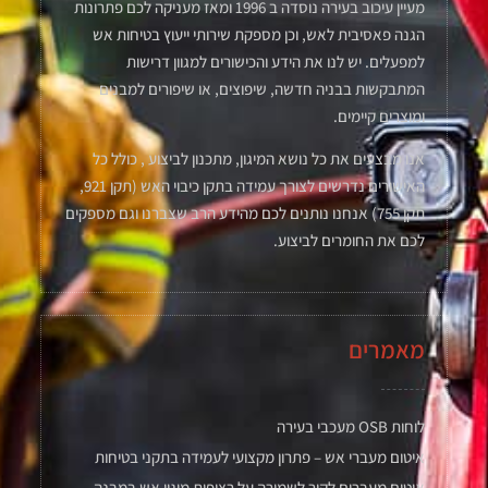
מעיין עיכוב בעירה נוסדה ב 1996 ומאז מעניקה לכם פתרונות
הגנה פאסיבית לאש, וכן מספקת שירותי ייעוץ בטיחות אש
למפעלים. יש לנו את הידע והכישורים למגוון דרישות
המתבקשות בבניה חדשה, שיפוצים, או שיפורים למבנים
ומוצרים קיימים.
אנו מבצעים את כל נושא המיגון, מתכנון לביצוע , כולל כל
האישורים נדרשים לצורך עמידה בתקן כיבוי האש (תקן 921,
תקן 755) אנחנו נותנים לכם מהידע הרב שצברנו וגם מספקים
לכם את החומרים לביצוע.
מאמרים
לוחות OSB מעכבי בעירה
איטום מעברי אש – פתרון מקצועי לעמידה בתקני בטיחות
איטום מעברים לקיר לשמירה על רציפות מיגון אש במבנה