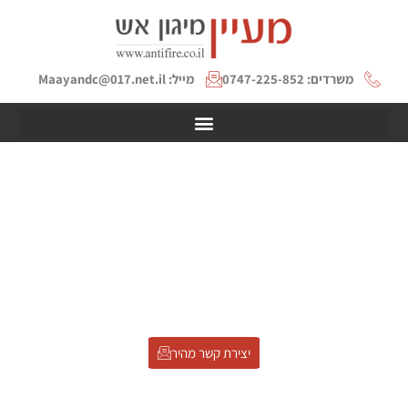
משרדים: 0747-225-852
מייל: Maayandc@017.net.il
הגנה מאש לעץ: בחירת חומר,
שיטת יישום ומה חשוב לתעד
לפרויקט
דף הבית
»
הגנה מאש לעץ: בחירת חומר, שיטת יישום ומה חשוב לתעד
לפרויקט
יצירת קשר מהיר