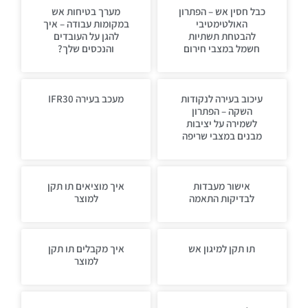
כבל חסין אש – הפתרון
מערך בטיחות אש
האולטימטיבי
במקומות עבודה – איך
להבטחת תשתיות
להגן על העובדים
חשמל במצבי חירום
והנכסים שלך?
עיכוב בעירה לנקודות
מעכב בעירה IFR30
השקה – הפתרון
לשמירה על יציבות
מבנים במצבי שריפה
אישור מעבדות
איך מוציאים תו תקן
לבדיקות התאמה
למוצר
תו תקן למיגון אש
איך מקבלים תו תקן
למוצר