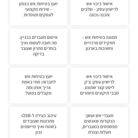
אישור כיבוי אש
יועץ בטיחות אש בצפון
לרישיון עסק – שלבים
– שירות מקצועי
והכנה נכונה
לעסקים ומוסדות
ממונה בטיחות אש –
איטום מעברים בבניין:
תפקידים מרכזיים
מה חובה לעשות ואיך
וחשיבות בארגון
בוחרים פתרון שעובר
בדיקה
אישור כיבוי אש
יועץ בטיחות אש
לרישיון עסק: צ’ק
לחברות: מתי באמת
ליסט קצר שמונע
צריך אותו ומה
סבבי תיקונים מיותרים
מקבלים בפועל
מעברי אש ועשן:
עיכוב בעירה ל-OSB:
הנקודות שאנשים
פתרונות שעובדים
מפספסים במעברים,
בשטח ואיך מיישמים
תעלות וצנרת
נכון