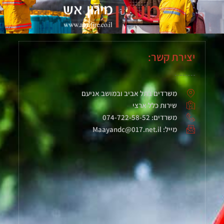
יצירת קשר:
משרדים בתל אביב ובמושב אניעם
שירות כלל ארצי
משרדים: 074-722-58-52
מייל: Maayandc@017.net.il