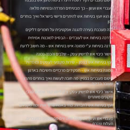
מעברי אש ועשן – כך מבטיחים הפרדה ובטיחות מלאה
מי הוא יועץ בטיחות אש להיתרים ורישוי בישראל ואיך בוחרים
נכון
לכה מעכבת בעירה להגנה אפקטיבית על חומרים דליקים
הדרכה בטיחות אש לעובדים – הבסיס למוכנות אמיתית
סדנה בטיחות ע"י ממונה איש בטיחות אש – מה חשוב לדעת
אישור כיבוי אש לרישיון עסק – שלבים והכנה נכונה
יועץ בטיחות אש בצפון – שירות מקצועי לעסקים ומוסדות
ממונה בטיחות אש – תפקידים מרכזיים וחשיבות בארגון
איטום מעברים בבניין: מה חובה לעשות ואיך בוחרים פתרון
שעובר בדיקה
אישור כיבוי אש לרישיון עסק: צ’ק ליסט קצר שמונע סבבי
תיקונים מיותרים
יועץ בטיחות אש לחברות: מתי באמת צריך אותו ומה מקבלים
בפועל
מעברי אש ועשן: הנקודות שאנשים מפספסים במעברים,
תעלות וצנרת