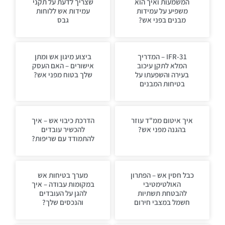
המשמעות ואיך הוא
שצריך לדעת על תקני
משפיע על עמידות
עמידות אש ללוחות
מבנים בפני אש?
גבס
IFR-31 – המדריך
ביצוע מיגון אש ומתן
המלא לתקן עיכוב
אישורים – האם העסק
בעירה והשפעתו על
שלך בטוח מפני אש?
בטיחות המבנים
איך איטום ממ"ד עוזר
הדרכת כיבוי אש – איך
בהגנה מפני אש?
להכשיר עובדים
להתמודד עם שריפות?
כבל חסין אש – הפתרון
מערך בטיחות אש
האולטימטיבי
במקומות עבודה – איך
להבטחת תשתיות
להגן על העובדים
חשמל במצבי חירום
והנכסים שלך?