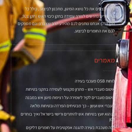
אנו מבצעים את כל נושא המיגון, מתכנון לביצוע , כולל כל
האישורים נדרשים לצורך עמידה בתקן כיבוי האש (תקן 921,
תקן 755) אנחנו נותנים לכם מהידע הרב שצברנו וגם מספקים
לכם את החומרים לביצוע.
מאמרים
לוחות OSB מעכבי בעירה
איטום מעברי אש – פתרון מקצועי לעמידה בתקני בטיחות
איטום מעברים לקיר לשמירה על רציפות מיגון אש במבנה
מעברי אש ועשן – כך מבטיחים הפרדה ובטיחות מלאה
מי הוא יועץ בטיחות אש להיתרים ורישוי בישראל ואיך בוחרים
נכון
לכה מעכבת בעירה להגנה אפקטיבית על חומרים דליקים