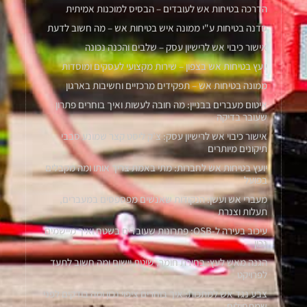
הדרכה בטיחות אש לעובדים – הבסיס למוכנות אמיתית
סדנה בטיחות ע"י ממונה איש בטיחות אש – מה חשוב לדעת
אישור כיבוי אש לרישיון עסק – שלבים והכנה נכונה
יועץ בטיחות אש בצפון – שירות מקצועי לעסקים ומוסדות
ממונה בטיחות אש – תפקידים מרכזיים וחשיבות בארגון
איטום מעברים בבניין: מה חובה לעשות ואיך בוחרים פתרון
שעובר בדיקה
אישור כיבוי אש לרישיון עסק: צ’ק ליסט קצר שמונע סבבי
תיקונים מיותרים
יועץ בטיחות אש לחברות: מתי באמת צריך אותו ומה מקבלים
בפועל
מעברי אש ועשן: הנקודות שאנשים מפספסים במעברים,
תעלות וצנרת
עיכוב בעירה ל-OSB: פתרונות שעובדים בשטח ואיך מיישמים
נכון
הגנה מאש לעץ: בחירת חומר, שיטת יישום ומה חשוב לתעד
לפרויקט
צבע נגד אש למתכות: איך בוחרים ציפוי נכון ומה בודקים לפני
שמתחילים