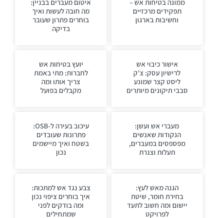
ממונה בטיחות אש –
איטום מעברים בבניין:
תפקידים מרכזיים
מה חובה לעשות ואיך
וחשיבות בארגון
בוחרים פתרון שעובר
בדיקה
אישור כיבוי אש
יועץ בטיחות אש
לרישיון עסק: צ’ק
לחברות: מתי באמת
ליסט קצר שמונע
צריך אותו ומה
סבבי תיקונים מיותרים
מקבלים בפועל
מעברי אש ועשן:
עיכוב בעירה ל-OSB:
הנקודות שאנשים
פתרונות שעובדים
מפספסים במעברים,
בשטח ואיך מיישמים
תעלות וצנרת
נכון
הגנה מאש לעץ:
צבע נגד אש למתכות:
בחירת חומר, שיטת
איך בוחרים ציפוי נכון
יישום ומה חשוב לתעד
ומה בודקים לפני
לפרויקט
שמתחילים