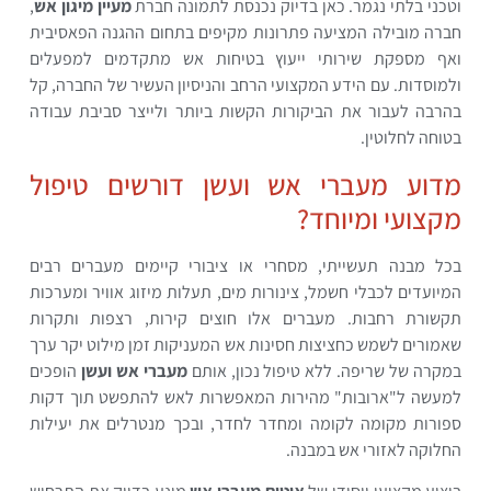
וטכני בלתי נגמר. כאן בדיוק נכנסת לתמונה חברת
מעיין מיגון אש
,
חברה מובילה המציעה פתרונות מקיפים בתחום ההגנה הפאסיבית
ואף מספקת שירותי ייעוץ בטיחות אש מתקדמים למפעלים
ולמוסדות. עם הידע המקצועי הרחב והניסיון העשיר של החברה, קל
בהרבה לעבור את הביקורות הקשות ביותר ולייצר סביבת עבודה
בטוחה לחלוטין.
מדוע מעברי אש ועשן דורשים טיפול
מקצועי ומיוחד?
בכל מבנה תעשייתי, מסחרי או ציבורי קיימים מעברים רבים
המיועדים לכבלי חשמל, צינורות מים, תעלות מיזוג אוויר ומערכות
תקשורת רחבות. מעברים אלו חוצים קירות, רצפות ותקרות
שאמורים לשמש כחציצות חסינות אש המעניקות זמן מילוט יקר ערך
במקרה של שריפה. ללא טיפול נכון, אותם
מעברי אש ועשן
הופכים
למעשה ל"ארובות" מהירות המאפשרות לאש להתפשט תוך דקות
ספורות מקומה לקומה ומחדר לחדר, ובכך מנטרלים את יעילות
החלוקה לאזורי אש במבנה.