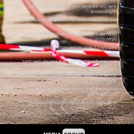
אישור כיבוי אש לרישיון עסק: צ’ק ליסט קצר שמונע סבבי
תיקונים מיותרים
יועץ בטיחות אש לחברות: מתי באמת צריך אותו ומה מקבלים
בפועל
מעברי אש ועשן: הנקודות שאנשים מפספסים במעברים,
תעלות וצנרת
עיכוב בעירה ל-OSB: פתרונות שעובדים בשטח ואיך מיישמים
נכון
הגנה מאש לעץ: בחירת חומר, שיטת יישום ומה חשוב לתעד
לפרויקט
צבע נגד אש למתכות: איך בוחרים ציפוי נכון ומה בודקים לפני
שמתחילים
כבל חסין אש: איפה זה קריטי, מה המשמעות באתר, ואיך
מצמצמים סיכונים
תו תקן ממכון התקנים: המסלול הכי ברור להוצאת אישור
למוצר