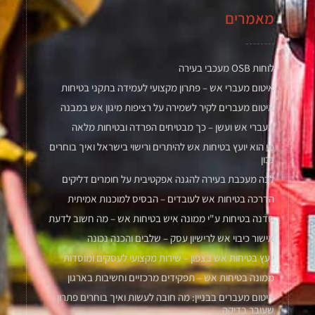
מאמרים
לוחות OSB מעכבי בעירה
איטום מעברי אש – פתרון מקצועי לעמידה בתקני בטיחות
איטום מעברים לקיר לשמירה על רציפות מיגון אש במבנה
מעברי אש ועשן – כך מבטיחים הפרדה ובטיחות מלאה
מי הוא יועץ בטיחות אש להיתרים ורישוי בישראל ואיך בוחרים
נכון
לכה מעכבת בעירה להגנה אפקטיבית על חומרים דליקים
הדרכה בטיחות אש לעובדים – הבסיס למוכנות אמיתית
סדנה בטיחות ע"י ממונה איש בטיחות אש – מה חשוב לדעת
אישור כיבוי אש לרישיון עסק – שלבים והכנה נכונה
יועץ בטיחות אש בצפון – שירות מקצועי לעסקים ומוסדות
ממונה בטיחות אש – תפקידים מרכזיים וחשיבות בארגון
איטום מעברים בבניין: מה חובה לעשות ואיך בוחרים פתרון
שעובר בדיקה