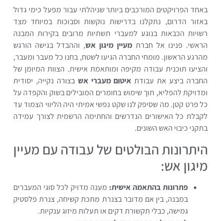
באחד הפרויקטים המורכבים ביותר שניהלתי עבור מפעל כימי גדול
באזור הדרום, נתקלנו בדרישות נוקשות וסבוכות במיוחד מצד
רשויות הכבאות בנוגע למעברי תשתיות מרובים בקירות המבנה
הראשי. פנינו אל חברת
מעיין מיגון אש
, וההבדל בגישה הורגש
מהרגע הראשון. מומחי החברה הגיעו לשטח, בחנו כל מעבר ומעבר,
והציעו תוכנית עבודה מקיפה ומותאמת אישית. הצוות המיומן של
החברה ביצע את עבודת
איטום מעברי אש
בצורה נקייה, יסודית
ומדויקת להפליא, תוך שימוש בחומרים המובילים בשוק והקפדה על
כל פרט קטן. מה שסיפק לנו שקט נפשי אמיתי היה הליווי הצמוד עד
לקבלת כל האישורים הנדרשים והחתימה הרשמית לצורך עמידה
בתקני כיבוי האש השונים.
היתרונות הבולטים של עבודה עם מעיין
מיגון אש:
פתרונות בהתאמה אישית:
מענה מדויק לכל סוגי המעברים
במבנה, בין אם מדובר בצנרת מתכת קשיחה, צנרת פלסטיק
גמישה, כבלי תקשורת דקים או תעלות מיזוג ענקיות.