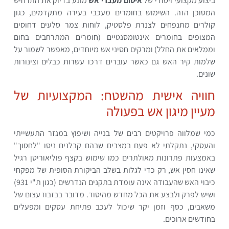
ביצוע מקצועי ויסודי של
איטום מעברי אש
מונע בדיוק את התרחיש
המסוכן הזה. השימוש בחומרים מעכבי בעירה מתקדמים, כגון
קולרים מתנפחים לצנרת פלסטיק, לוחות צמר סלעים דחוסים
המצופים בחומרים אינטומסנטיים (חומרים המתרחבים בחום
וממלאים את החלל) ומרקים חסיני אש מיוחדים, מאפשר לשמור על
שלמות קיר האש גם כאשר עוברים דרכו עשרות כבלים וצינורות
שונים.
חוויה אישית מהשטח: המקצועיות של
מעיין מיגון אש בפעולה
כמי שמלווה פרויקטים רבים של בנייה ושיפוץ במגזר התעשייתי
והעסקי, נתקלתי לא פעם במצבים שבהם קבלנים ניסו "לחסוך"
באמצעות פתרונות מאולתרים כמו שימוש בקצף פוליאוריטן רגיל
שאינו חסין אש, רק כדי לגלות בשלב הביקורת הסופית של מפקחי
כיבוי האש שהעבודה אינה עומדת בתקנים הנדרשים (כגון ת"י 931)
ושיש לפרק ולבצע את הכל מחדש מהיסוד. מדובר בבזבוז עצום של
משאבים, כסף וזמן יקר שיכול לעכב פתיחת עסקים ומפעלים
בחודשים ארוכים.