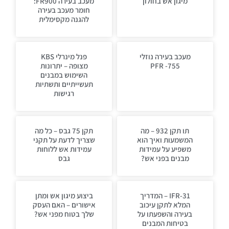
מיגון אש בחולון
מעכב בעירה FR900:
חומר מעכב בעירה
להגנה מקסימלית
מעכב בעירה נוזלי
פנל מינרלי KBS
PFR -755
מצופה – יתרונות
השימוש במבנים
תעשייתיים ותשתיות
רגישות
תו תקן 932 – מה
תקן 75 גבס – כל מה
המשמעות ואיך הוא
שצריך לדעת על תקני
משפיע על עמידות
עמידות אש ללוחות
מבנים בפני אש?
גבס
IFR-31 – המדריך
ביצוע מיגון אש ומתן
המלא לתקן עיכוב
אישורים – האם העסק
בעירה והשפעתו על
שלך בטוח מפני אש?
בטיחות המבנים