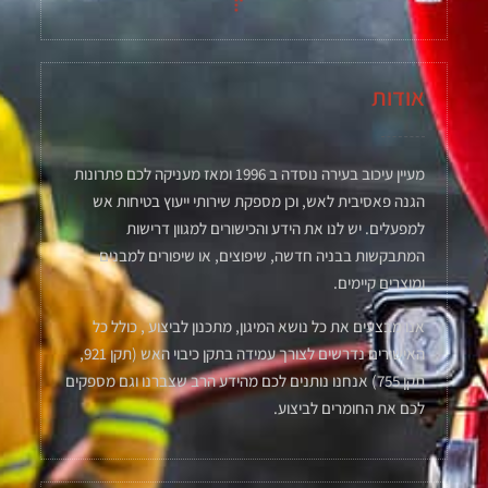
אודות
מעיין עיכוב בעירה נוסדה ב 1996 ומאז מעניקה לכם פתרונות
הגנה פאסיבית לאש, וכן מספקת שירותי ייעוץ בטיחות אש
למפעלים. יש לנו את הידע והכישורים למגוון דרישות
המתבקשות בבניה חדשה, שיפוצים, או שיפורים למבנים
ומוצרים קיימים.
אנו מבצעים את כל נושא המיגון, מתכנון לביצוע , כולל כל
האישורים נדרשים לצורך עמידה בתקן כיבוי האש (תקן 921,
תקן 755) אנחנו נותנים לכם מהידע הרב שצברנו וגם מספקים
לכם את החומרים לביצוע.