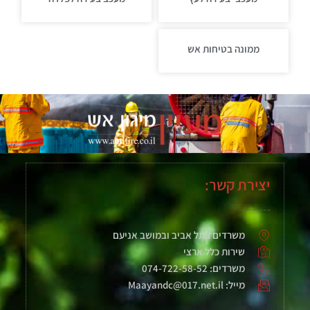
ממונה בטיחות אש
יצירת קשר:
משרדים בתל אביב ובמושב אניעם
שירות כלל ארצי
משרדים: 074-722-58-52
מייל: Maayandc@017.net.il