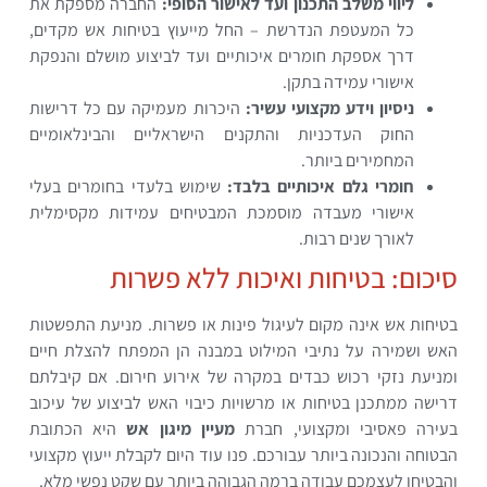
ליווי משלב התכנון ועד לאישור הסופי:
החברה מספקת את
כל המעטפת הנדרשת – החל מייעוץ בטיחות אש מקדים,
דרך אספקת חומרים איכותיים ועד לביצוע מושלם והנפקת
אישורי עמידה בתקן.
ניסיון וידע מקצועי עשיר:
היכרות מעמיקה עם כל דרישות
החוק העדכניות והתקנים הישראליים והבינלאומיים
המחמירים ביותר.
חומרי גלם איכותיים בלבד:
שימוש בלעדי בחומרים בעלי
אישורי מעבדה מוסמכת המבטיחים עמידות מקסימלית
לאורך שנים רבות.
סיכום: בטיחות ואיכות ללא פשרות
בטיחות אש אינה מקום לעיגול פינות או פשרות. מניעת התפשטות
האש ושמירה על נתיבי המילוט במבנה הן המפתח להצלת חיים
ומניעת נזקי רכוש כבדים במקרה של אירוע חירום. אם קיבלתם
דרישה ממתכנן בטיחות או מרשויות כיבוי האש לביצוע של עיכוב
בעירה פאסיבי ומקצועי, חברת
מעיין מיגון אש
היא הכתובת
הבטוחה והנכונה ביותר עבורכם. פנו עוד היום לקבלת ייעוץ מקצועי
והבטיחו לעצמכם עבודה ברמה הגבוהה ביותר עם שקט נפשי מלא.