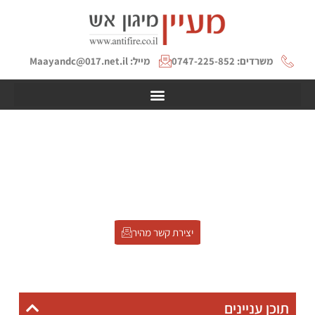
משרדים: 0747-225-852
מייל: Maayandc@017.net.il
איטום מעברי אש – פתרון
מקצועי לעמידה בתקני בטיחות
דף הבית
»
איטום מעברי אש – פתרון מקצועי לעמידה בתקני בטיחות
יצירת קשר מהיר
תוכן עניינים