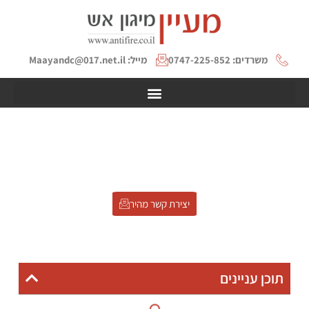
משרדים: 0747-225-852
מייל: Maayandc@017.net.il
איטום מעברי אש מחסומי אש
דף הבית
»
איטום מעברי אש מחסומי אש
יצירת קשר מהיר
תוכן עניינים