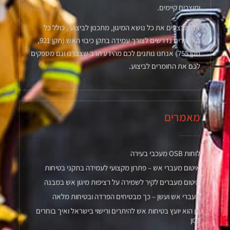
ומוצרים קיימים.
אנו מבצעים את כל נושא המיגון, מתכנון לביצוע , כולל כל
האישורים נדרשים לצורך עמידה בתקן כיבוי האש (תקן 921,
תקן 755) אנחנו נותנים לכם מהידע הרב שצברנו וגם מספקים
לכם את החומרים לביצוע.
מאמרים
לוחות OSB מעכבי בעירה
איטום מעברי אש – פתרון מקצועי לעמידה בתקני בטיחות
איטום מעברים לקיר לשמירה על רציפות מיגון אש במבנה
מעברי אש ועשן – כך מבטיחים הפרדה ובטיחות מלאה
מי הוא יועץ בטיחות אש להיתרים ורישוי בישראל ואיך בוחרים
נכון