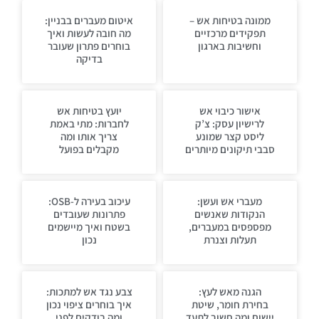
ממונה בטיחות אש –
איטום מעברים בבניין:
תפקידים מרכזיים
מה חובה לעשות ואיך
וחשיבות בארגון
בוחרים פתרון שעובר
בדיקה
אישור כיבוי אש
יועץ בטיחות אש
לרישיון עסק: צ’ק
לחברות: מתי באמת
ליסט קצר שמונע
צריך אותו ומה
סבבי תיקונים מיותרים
מקבלים בפועל
מעברי אש ועשן:
עיכוב בעירה ל-OSB:
הנקודות שאנשים
פתרונות שעובדים
מפספסים במעברים,
בשטח ואיך מיישמים
תעלות וצנרת
נכון
הגנה מאש לעץ:
צבע נגד אש למתכות:
בחירת חומר, שיטת
איך בוחרים ציפוי נכון
יישום ומה חשוב לתעד
ומה בודקים לפני