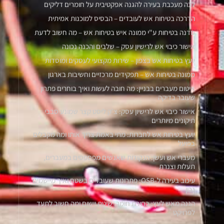
לכה מעכבת בעירה להגנה אפקטיבית על חומרים דליקים
הדרכה בטיחות אש לעובדים – הבסיס למוכנות אמיתית
סדנה בטיחות ע"י ממונה איש בטיחות אש – מה חשוב לדעת
אישור כיבוי אש לרישיון עסק – שלבים והכנה נכונה
יועץ בטיחות אש בצפון – שירות מקצועי לעסקים ומוסדות
ממונה בטיחות אש – תפקידים מרכזיים וחשיבות בארגון
איטום מעברים בבניין: מה חובה לעשות ואיך בוחרים פתרון
שעובר בדיקה
אישור כיבוי אש לרישיון עסק: צ’ק ליסט קצר שמונע סבבי
תיקונים מיותרים
יועץ בטיחות אש לחברות: מתי באמת צריך אותו ומה מקבלים
בפועל
מעברי אש ועשן: הנקודות שאנשים מפספסים במעברים,
תעלות וצנרת
עיכוב בעירה ל-OSB: פתרונות שעובדים בשטח ואיך מיישמים
נכון
הגנה מאש לעץ: בחירת חומר, שיטת יישום ומה חשוב לתעד
לפרויקט