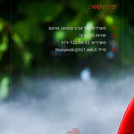
יצירת קשר:
משרדים בתל אביב ובמושב אניעם
שירות כלל ארצי
משרדים: 074-722-58-52
מייל: Maayandc@017.net.il