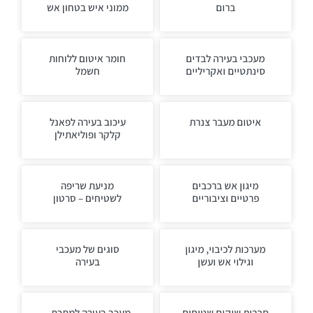
ברום
ממוני איש בטחון אש
מעכבי בעירה לבדים
חומר איטום ללוחות
סינתטיים ואקריליים
חשמל
איטום מעבר צנרת
עיכוב בעירה לפאנל
קלקר ופוליאתילן
מיגון אש ברכבים
מניעת שריפה
פרטיים וציבוריים
לשטיחים – סרטון
מערכות לכיבוי, מיגון
סוגים של מעכבי
וגילוי אש ועשן
בעירה
חברות שיקום שטיחים
מעכב בעירה למתכת –