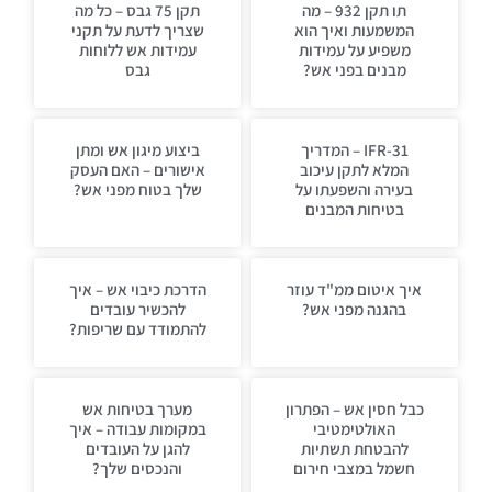
תו תקן 932 – מה
תקן 75 גבס – כל מה
המשמעות ואיך הוא
שצריך לדעת על תקני
משפיע על עמידות
עמידות אש ללוחות
מבנים בפני אש?
גבס
IFR-31 – המדריך
ביצוע מיגון אש ומתן
המלא לתקן עיכוב
אישורים – האם העסק
בעירה והשפעתו על
שלך בטוח מפני אש?
בטיחות המבנים
איך איטום ממ"ד עוזר
הדרכת כיבוי אש – איך
בהגנה מפני אש?
להכשיר עובדים
להתמודד עם שריפות?
כבל חסין אש – הפתרון
מערך בטיחות אש
האולטימטיבי
במקומות עבודה – איך
להבטחת תשתיות
להגן על העובדים
חשמל במצבי חירום
והנכסים שלך?